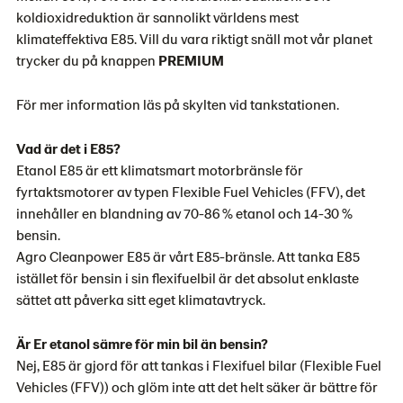
koldioxidreduktion är sannolikt världens mest
klimateffektiva E85. Vill du vara riktigt snäll mot vår planet
trycker du på knappen
PREMIUM
För mer information läs på skylten vid tankstationen.
Vad är det i E85?
Etanol E85 är ett klimatsmart motorbränsle för
fyrtaktsmotorer av typen Flexible Fuel Vehicles (FFV), det
innehåller en blandning av 70-86 % etanol och 14-30 %
bensin.
Agro Cleanpower E85 är vårt E85-bränsle. Att tanka E85
istället för bensin i sin flexifuelbil är det absolut enklaste
sättet att påverka sitt eget klimatavtryck.
Är Er etanol sämre för min bil än bensin?
Nej, E85 är gjord för att tankas i Flexifuel bilar (Flexible Fuel
Vehicles (FFV)) och glöm inte att det helt säker är bättre för