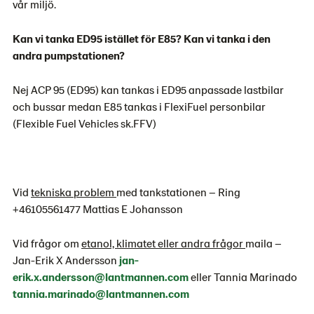
vår miljö.
Kan vi tanka ED95 istället för E85? Kan vi tanka i den
andra pumpstationen?
Nej ACP 95 (ED95) kan tankas i ED95 anpassade lastbilar
och bussar medan E85 tankas i FlexiFuel personbilar
(Flexible Fuel Vehicles sk.FFV)
Vid
tekniska problem
med tankstationen – Ring
+46105561477 Mattias E Johansson
Vid frågor om
etanol, klimatet eller andra frågor
maila –
Jan-Erik X Andersson
jan-
erik.x.andersson@lantmannen.com
eller Tannia Marinado
tannia.marinado@lantmannen.com