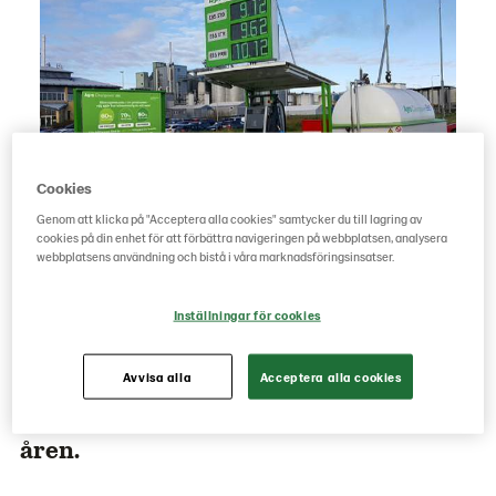
Cookies
Genom att klicka på "Acceptera alla cookies" samtycker du till lagring av
cookies på din enhet för att förbättra navigeringen på webbplatsen, analysera
webbplatsens användning och bistå i våra marknadsföringsinsatser.
Tankstationen för E85 på Händelö har
sedan en tid varit avstängd p g a
Inställningar för cookies
tekniska orsaker. Försäljningen av E85
kommer tyvärr inte att återupptas bl.a.
Avvisa alla
Acceptera alla cookies
för att efterfrågan kraftigt minskat. Vi
tackar alla Er som tankat hos oss under
åren.