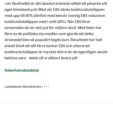
i sin flexifuelbil är det absolut enklaste sättet att påverka sitt
eget klimatavtryck! Med vår E85 sänks koldioxidutsläppen
med upp till 80% jämfört med bensin (vanlig E85 reducerar
koldioxidutsläppen med i snitt 58%). När E85 först
lanserades så var det just för miljöns skull. Med tiden har
flera av de politiska styrmedlen som gjorde att detta
drivmedel blev så populärt tagits bort. Resultatet har helt
enkelt blivit att allt färre tankar E85 och ytterst att
koldioxidutsläppen är mycket större än de egentligen skulle
behöva vara - detta vill vi såklart ändra på!
Säkerhetsdatablad
Lantmännen Biorefineries
• • •