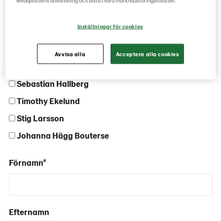
webbplatsens användning och bistå i våra marknadsföringsinsatser.
Inköp av restprodukter från
livsmedelsindustrin
Johanna Hägg Bouterse
Inställningar för cookies
Vem vill du kontakta?*
Avvisa alla
Acceptera alla cookies
Tannia Marinado
Sebastian Hallberg
Timothy Ekelund
Stig Larsson
Johanna Hägg Bouterse
Förnamn*
Efternamn