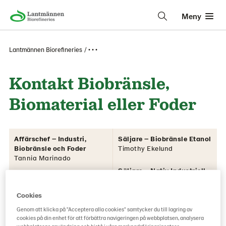
Meny
Lantmännen Biorefineries
• • •
Kontakt Biobränsle,
Biomaterial eller Foder
Affärschef – Industri,
Säljare – Biobränsle Etanol
Biobränsle och Foder
Timothy Ekelund
Tannia Marinado
Säljare – Nativ Industriell
Affärsområdeschef – Foder
Stärkelse och Teknisk
och Energi
Etanol
Cookies
Sebastian Hallberg
Stig Larsson
Genom att klicka på "Acceptera alla cookies" samtycker du till lagring av
cookies på din enhet för att förbättra navigeringen på webbplatsen, analysera
Sourcing Specialist –