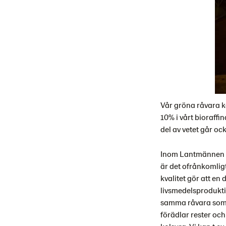
Vår gröna råvara k
10% i vårt bioraffi
del av vetet går ocks
Inom Lantmännen fi
är det ofrånkomligt
kvalitet gör att en
livsmedelsproduktio
samma råvara som ve
förädlar rester och