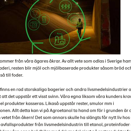
ommer från våra ägares åkrar. Av allt vete som odlas i Sverige ha
naderi, resten blir mjöl och mjölbaserade produkter såsom bröd oc
å till foder.
nns en rad storskaliga bagerier och andra livsmedelsindustrier o
 att det uppstår ett visst svinn. Våra egna liksom våra kunders kr
 del produkter kasseras. Likaså uppstår rester, smulor mm i
nen. Allt detta kan vi på Agroetanol ta hand om för i grunden är d
tet från åkern! Det som annars skulle ha slängts får nytt liv hos 
 avfallsprodukter från livsmedelsindustrin till etanol, proteinfoder