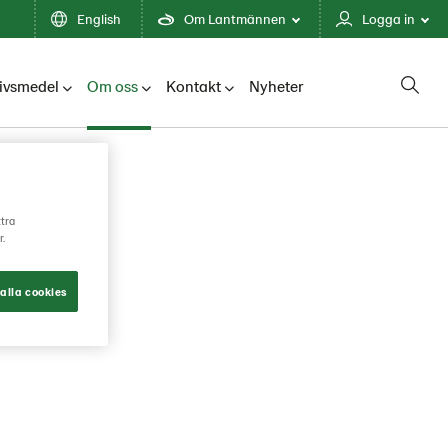
English
Om Lantmännen
Logga in
ivsmedel
Om oss
Kontakt
Nyheter
ttra
å
r.
alla cookies