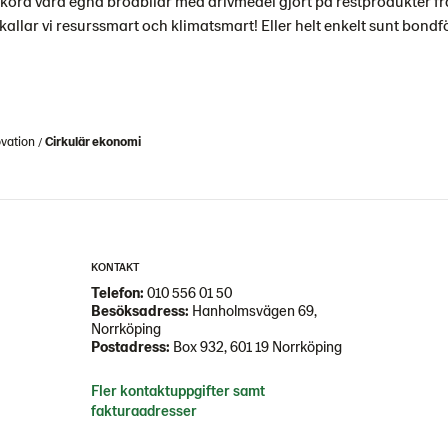
x köra våra egna brödbilar med drivmedel gjort på restprodukter f
kallar vi resurssmart och klimatsmart! Eller helt enkelt sunt bondf
ovation
Cirkulär ekonomi
KONTAKT
Telefon:
010 556 01 50
Besöksadress:
Hanholmsvägen 69,
Norrköping
Postadress:
Box 932, 601 19 Norrköping
Fler kontaktuppgifter samt
fakturaadresser