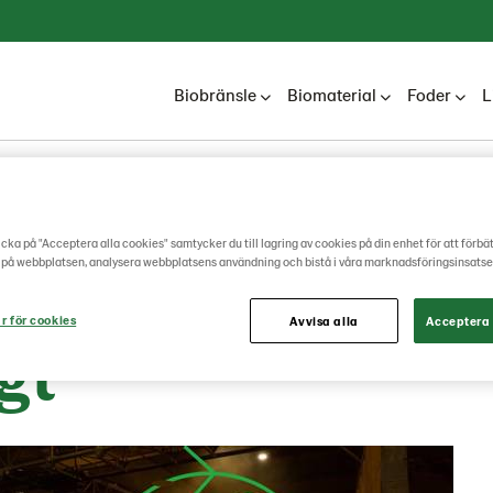
Biobränsle
Biomaterial
Foder
L
ies
Om oss
Innovation
Cirkulär ekonomi
cka på "Acceptera alla cookies" samtycker du till lagring av cookies på din enhet för att förbä
ulär ekonomi p
 på webbplatsen, analysera webbplatsens användning och bistå i våra marknadsföringsinsatse
r för cookies
Avvisa alla
Acceptera 
gt