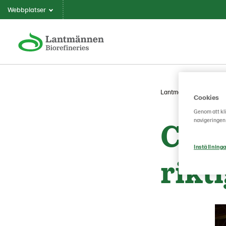
Webbplatser
Lantmännen Biorefiner
Cookies
Genom att kli
Cirk
navigeringen
Inställninga
rikti