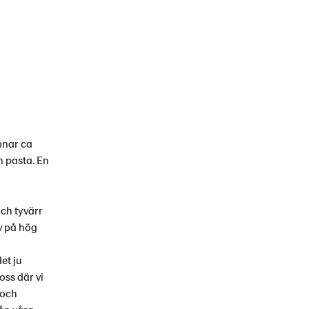
mnar ca
h pasta. En
ch tyvärr
av på hög
et ju
oss där vi
 och