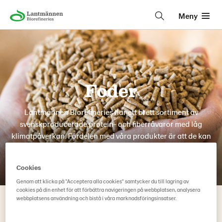
Meny
Foder
Lantmännen Biorefineries har ett brett sortiment av
svenskproducerade protein- och fiberråvaror med låg
klimatpåverkan. Fördelen med våra produkter är att de kan
ersätta långväga importerade proteiner och fibrer vilket gör
att ni kan reducera klimatpåverkan i era färdigfoder med
Cookies
bibehållen kvalité.
Genom att klicka på "Acceptera alla cookies" samtycker du till lagring av
cookies på din enhet för att förbättra navigeringen på webbplatsen, analysera
webbplatsens användning och bistå i våra marknadsföringsinsatser.