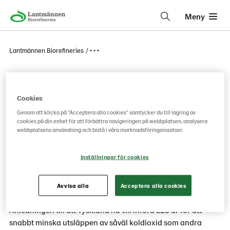
Meny
Lantmännen Biorefineries
• • •
Tyskland planerar att
Cookies
införa E20
Genom att klicka på "Acceptera alla cookies" samtycker du till lagring av
cookies på din enhet för att förbättra navigeringen på webbplatsen, analysera
webbplatsens användning och bistå i våra marknadsföringsinsatser.
Tyskland introducerade redan 2011 E10 på
marknaden och nu förs diskussioner om att höja
Inställningar för cookies
etanolinblandningen i vanlig bensin ytterligare,
från 10% till 20% genom ett införande av E20.
Avvisa alla
Acceptera alla cookies
Anledningen till att Tyskland nu vill införa E20 är för att
snabbt minska utsläppen av såväl koldioxid som andra