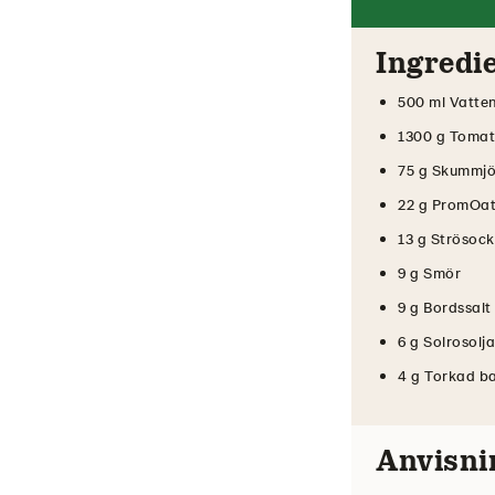
Ingredi
500 ml Vatte
1300 g Tomate
75 g Skummjö
22 g PromOat
13 g Strösock
9 g Smör
9 g Bordssalt
6 g Solrosolja
4 g Torkad ba
Anvisni