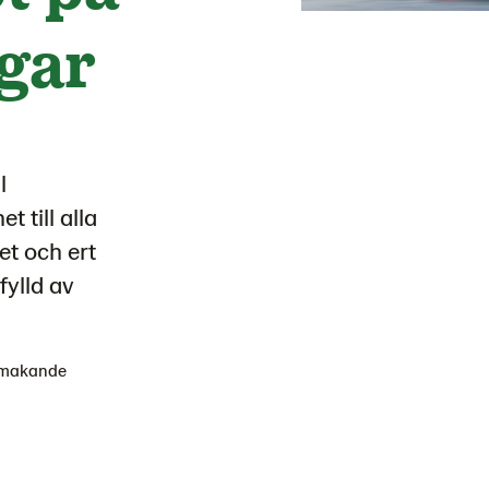
agar
l
 till alla
et och ert
fylld av
älsmakande