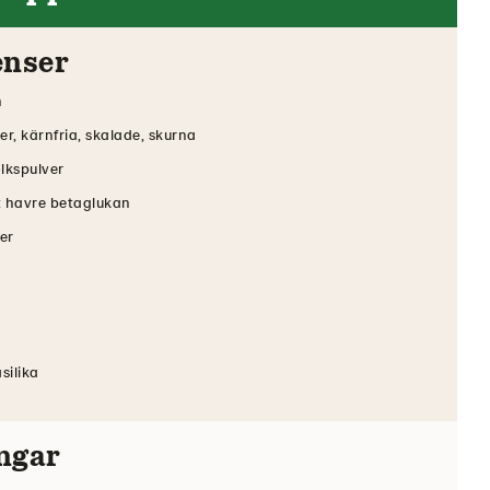
enser
n
r, kärnfria, skalade, skurna
lkspulver
 havre betaglukan
er
silika
ngar