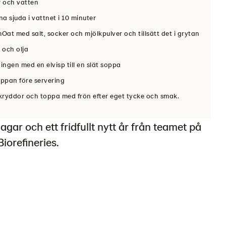
 och vatten
a sjuda i vattnet i 10 minuter
at med salt, socker och mjölkpulver och tillsätt det i grytan
r och olja
ngen med en elvisp till en slät soppa
ppan före servering
 kryddor och toppa med frön efter eget tycke och smak.
agar och ett fridfullt nytt år från teamet på
orefineries.