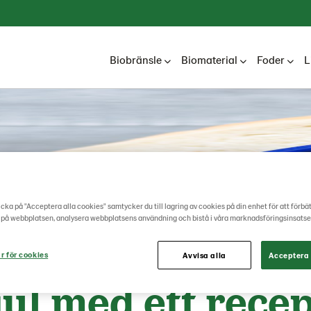
Biobränsle
Biomaterial
Foder
L
cka på "Acceptera alla cookies" samtycker du till lagring av cookies på din enhet för att förbä
 på webbplatsen, analysera webbplatsens användning och bistå i våra marknadsföringsinsatse
s
Nyheter
Biorefinerie...
2023 Happy Holidays
r för cookies
Avvisa alla
Acceptera 
ul med ett recep