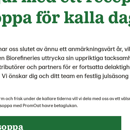
oppa för kalla d
ar oss slutet av ännu ett anmärkningsvärt år, vil
Biorefineries uttrycka sin uppriktiga tacksamhet
tributörer och partners för er fortsatta delaktigh
 Vi önskar dig och ditt team en festlig julsäsong 
arm och frisk under de kallare tiderna vill vi dela med oss av ett v
tsoppa med PromOat havre betaglukan.
soppa