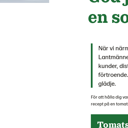
en s
När vi närm
Lantmännen 
kunder, dis
förtroende.
glädje.
För att hålla dig v
recept på en toma
Tomat