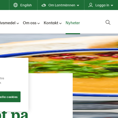
English
Om Lantmännen
Logga in
ivsmedel
Om oss
Kontakt
Nyheter
ttra
r.
alla cookies
t på