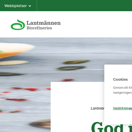
Webbplatser
Cookies
Genom att kli
navigeringen
Lantmännen Biorefinerie
Inställninga
God j