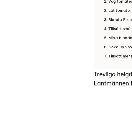
Väg tomater
Låt tomatern
Blanda PromO
Tillsätt smö
Mixa blandni
Koka upp so
Tillsätt mer
Trevliga helgd
Lantmännen Bi