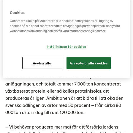
i sitt slag i Sverige.
Cookies
I dag används växtbaserat protein framför allt som
Genom att klicka på "Acceptera alla cookies" samtycker du till lagring av
ingrediens i vegetariska livsmedel och drycker – exempelvis
cookies på din enhet för att förbättra navigeringen på webbplatsen, analysera
webbplatsens användning och bistå i våra marknadsföringsinsatser.
vegetarisk färs, hamburgare, korv och leverpastej men även
till sportdrycker, glutenfri pasta och bageriprodukter.
Inställningar för cookies
Den nya anläggningen kommer främst att producera
växtbaserade proteiner från ärtor, men kommer även att
Avvisa alla
Acceptera alla cookies
använda åkerbönor som råvara. Cirka 35 000 ton ärtor och
cirka 5 000 ton åkerböna ska förädlas varje år i
anläggningen, och totalt kommer 7 000 ton koncentrerat
växtbaserat protein, eller så kallat proteinisolat, att
produceras årligen. Ambitionen är att bidra till att öka den
svenska odlingen av ärtor med 50 procent – från cirka 80
000 ton ärtor i dag till runt 120 000 ton.
– Vi behöver producera mer mat för att försörja jordens