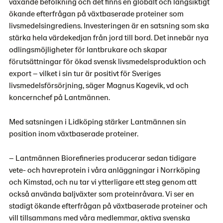
växande befolkning och det finns en globalt och långsiktigt
ökande efterfrågan på växtbaserade proteiner som
livsmedelsingrediens. Investeringen är en satsning som ska
stärka hela värdekedjan från jord till bord. Det innebär nya
odlingsmöjligheter för lantbrukare och skapar
förutsättningar för ökad svensk livsmedelsproduktion och
export – vilket i sin tur är positivt för Sveriges
livsmedelsförsörjning, säger Magnus Kagevik, vd och
koncernchef på Lantmännen.
Med satsningen i Lidköping stärker Lantmännen sin
position inom växtbaserade proteiner.
– Lantmännen Biorefineries producerar sedan tidigare
vete- och havreprotein i våra anläggningar i Norrköping
och Kimstad, och nu tar vi ytterligare ett steg genom att
också använda baljväxter som proteinråvara. Vi ser en
stadigt ökande efterfrågan på växtbaserade proteiner och
vill tillsammans med våra medlemmar, aktiva svenska